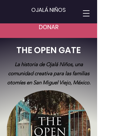
OJALÁ NIÑOS
DONAR
THE OPEN GATE
La historia de Ojalá Niños, una
comunidad creativa para las familias
otomíes en San Miguel Viejo, México.