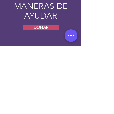
MANERAS DE
AYUDAR
DONAR
OJALÁ NIÑOS
No dudes en contactarnos para
conocer más de nuestras actividades.​
CONTACTO
info@ojala-ninos.org
+52 415 114 1161